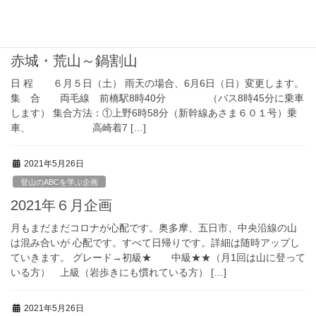
2021年5月27日
登山のABCを学ぶ企画
赤城・荒山～鍋割山
日 程 ６月５日（土） 雨天の場合、6月6日（日）変更します。
集 合 両毛線 前橋駅8時40分 （バス8時45分に乗車
します） 集合方法：①上野6時58分（新幹線あさま６０１号）乗
車、 高崎着7 […]
2021年5月26日
登山のABCを学ぶ企画
2021年６月企画
月もまだまだコロナが心配です。奥多摩、五日市、中央沿線の山
は混み合いが 心配です。すべて日帰りです。詳細は随時アップし
ていきます。 グレード→初級★ 中級★★（月1回は山に登って
いる方） 上級（岩歩きにも慣れている方） […]
2021年5月26日