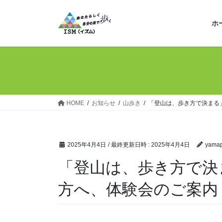
コ
ナ
ン
ビ
ホ
テ
ゲ
ン
ー
ツ
シ
へ
ョ
ス
ン
キ
に
ッ
移
HOME
お知らせ
山歩き
「登山は、歩き方で決まる
プ
動
2025年4月4日
/ 最終更新日時 :
2025年4月4日
yamap
「登山は、歩き方で決
方へ、体験会のご案内