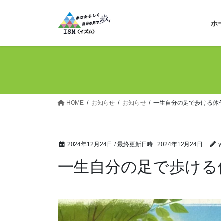
コ
ナ
ン
ビ
ホ
テ
ゲ
ン
ー
ツ
シ
へ
ョ
ス
ン
キ
に
ッ
移
HOME
お知らせ
お知らせ
一生自分の足で歩ける体
プ
動
2024年12月24日
/ 最終更新日時 :
2024年12月24日
y
一生自分の足で歩ける